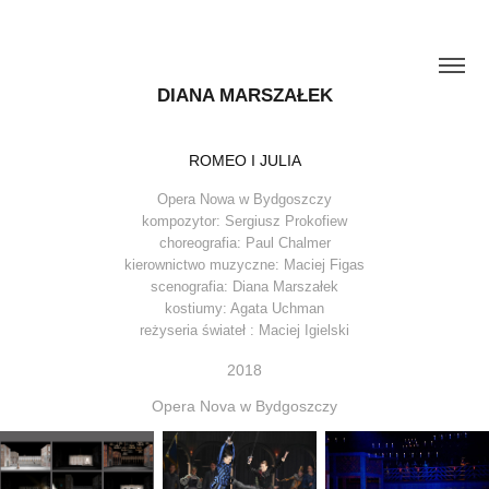
DIANA MARSZAŁEK
ROMEO I JULIA
Opera Nowa w Bydgoszczy
kompozytor: Sergiusz Prokofiew
choreografia: Paul Chalmer
kierownictwo muzyczne: Maciej Figas
scenografia: Diana Marszałek
kostiumy: Agata Uchman
reżyseria świateł : Maciej Igielski
2018
Opera Nova w Bydgoszczy