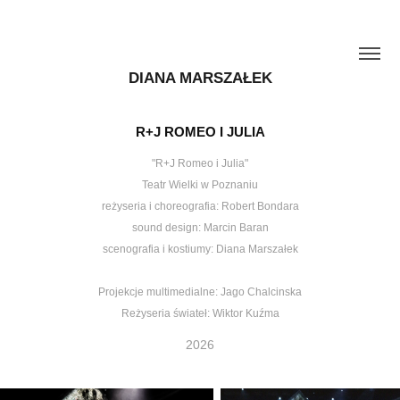
DIANA MARSZAŁEK
R+J ROMEO I JULIA
"R+J Romeo i Julia"
Teatr Wielki w Poznaniu
reżyseria i choreografia: Robert Bondara
sound design: Marcin Baran
scenografia i kostiumy: Diana Marszałek
Projekcje multimedialne: Jago Chalcinska
Reżyseria świateł: Wiktor Kuźma
2026