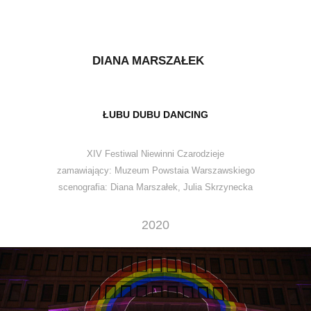
DIANA MARSZAŁEK
ŁUBU DUBU DANCING
XIV Festiwal Niewinni Czarodzieje
zamawiający: Muzeum Powstaia Warszawskiego
scenografia: Diana Marszałek, Julia Skrzynecka
2020